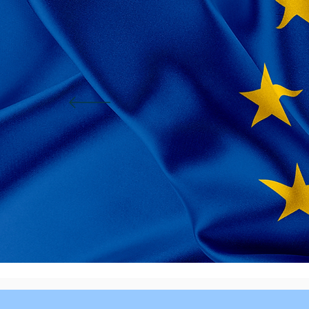
Fê
A l'occa
organis
célébrer
Toutes l
de l'Eur