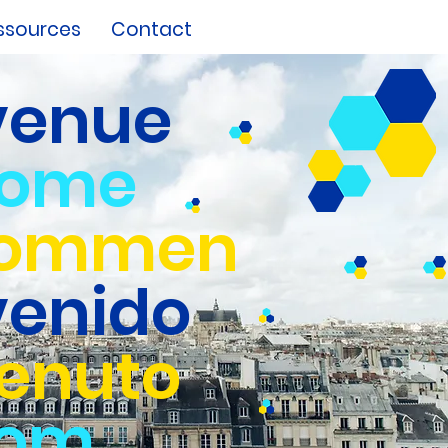
ssources
Contact
venue
come
kommen
venido
enuto
kom