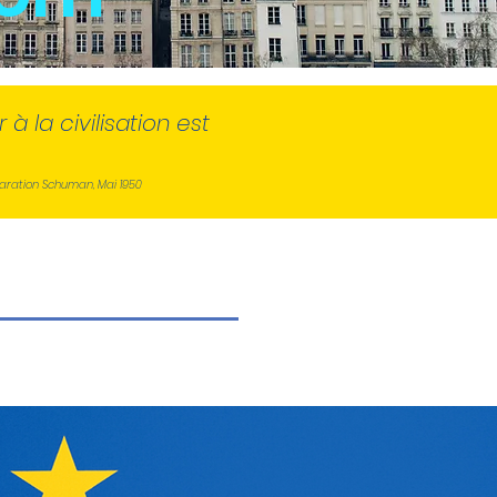
 la civilisation est
laration Schuman, Mai 1950