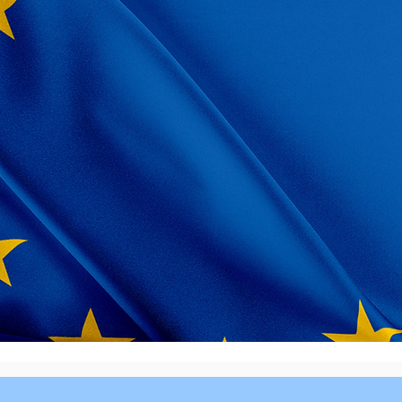
te de l'Europe
sion du joli mois de mai, les Maisons de l'Europe
ent des événements partout en France pour
 la citoyenneté européenne.
es actions sont précisées sur les sites des Maisons
ope proches de chez vous.
Voir les