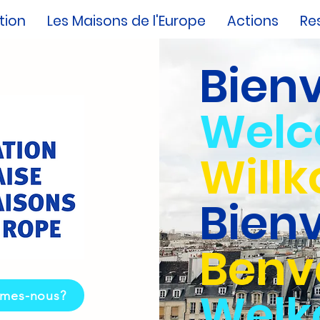
tion
Les Maisons de l'Europe
Actions
Re
Bien
Wel
Will
Bien
Benv
Wel
mes-nous?