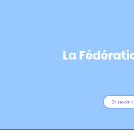
La Fédérat
En savoir p