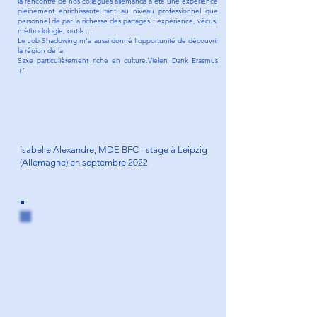
la rencontre de nos collègues allemands a été une expérience
pleinement enrichissante tant au niveau professionnel que
personnel de par la richesse des partages : expérience, vécus,
méthodologie, outils....
Le Job Shadowing m’a aussi donné l’opportunité de découvrir
la région de la
Saxe particulièrement riche en culture.Vielen Dank Erasmus
+"
Isabelle Alexandre, MDE BFC - stage à Leipzig
(Allemagne) en septembre 2022