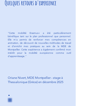
Quelques retours d'experience
"Cette mobilité Erasmus+ a été particulièrement
bénéfique tant sur le plan professionnel que personnel.
Elle m’a permis de renforcer mes compétences en
animation, de découvrir de nouvelles méthodes de travail
et d’enrichir mes pratiques au sein de la MDE de
Montpellier. Cette expérience a également confirmé mon
intérêt pour la mobilité européenne comme outil
d'apprentissage."
Oriane Nivert, MDE Montpellier - stage à
Thessalonique (Grèce) en décembre 2025