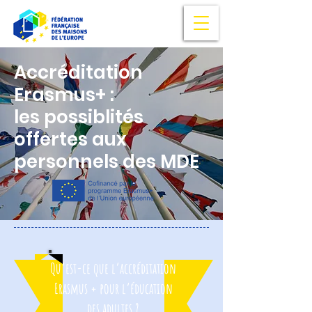
Accréditation
Erasmus+ :
les possiblités
offertes aux
personnels des MDE
Qu’est-ce que l’accréditation
Erasmus + pour l’éducation
des adultes ?