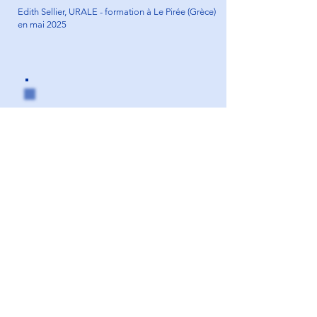
Edith Sellier, URALE - formation à Le Pirée (Grèce)
en mai 2025