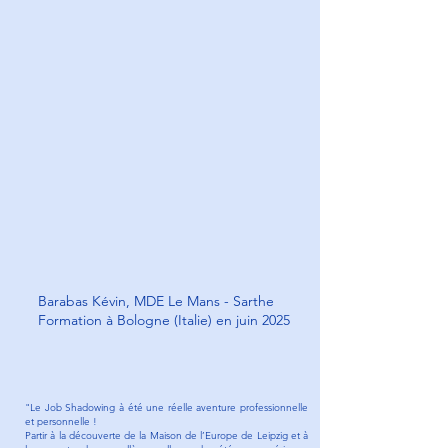
Barabas Kévin, MDE Le Mans - Sarthe
Formation à Bologne (Italie) en juin 2025
"Le Job Shadowing à été une réelle aventure professionnelle
et personnelle !
Partir à la découverte de la Maison de l’Europe de Leipzig et à