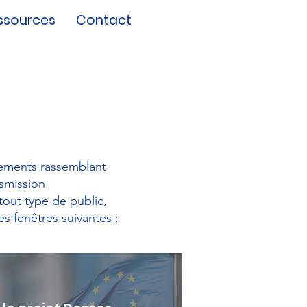
ssources
Contact
nements rassemblant
nsmission
tout type de public,
les fenêtres suivantes :