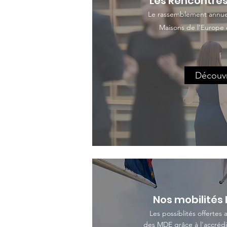
Les Rencontres
Le rassemblement annuel
Maisons de l'Europe
Découvr
Nos mobilités
Les possiblités offertes
des MDE grâce à l'accréd