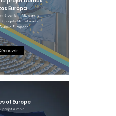
le projet Demos
tos Europa
nné par la FFME dans le
l à projets Micro-Grants
Civique Européen.
Découvrir
s of Europe
 projet à venir...