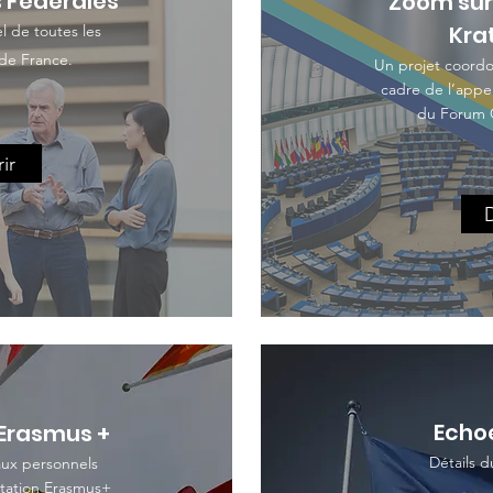
 Fédérales
Zoom sur 
Kra
 de toutes les
 de France.
Un projet coordo
cadre de l’appe
du Forum 
ir
Echoe
 Erasmus +
Détails du
 aux personnels
itation Erasmus+