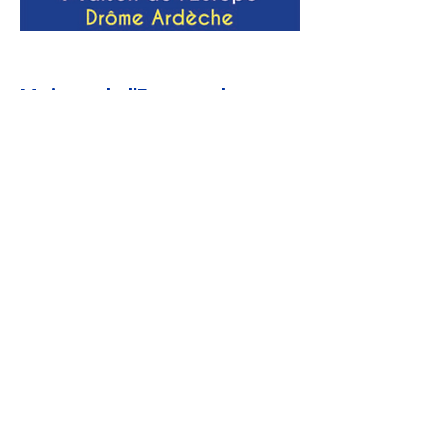
Maison de l'Europe de
Drôme-Ardèche
Présidente : Laurence ISSOULIE
Bureau de la Maison de l’Europe
Drôme Ardèche au 186 avenue
Victor Hugo, 26000 VALENCE
ou
Campus Consulaire CCI de la
Drôme, 52-74 rue Barthélémy de
Laffemas, 26010 VALENCE